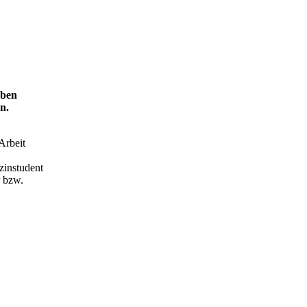
aben
n.
Arbeit
zinstudent
r bzw.