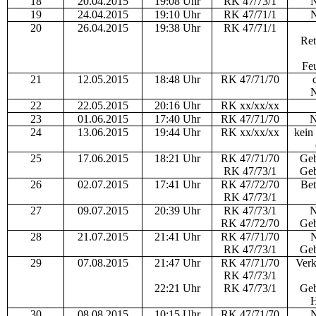
18
20.04.2015
19:08 Uhr
RK 47/73/1
N
19
24.04.2015
19:10 Uhr
RK 47/71/1
N
20
26.04.2015
19:38 Uhr
RK 47/71/1
Ret
Fe
21
12.05.2015
18:48 Uhr
RK 47/71/70
N
22
22.05.2015
20:16 Uhr
RK xx/xx/xx
23
01.06.2015
17:40 Uhr
RK 47/71/70
N
24
13.06.2015
19:44 Uhr
RK xx/xx/xx
kein
25
17.06.2015
18:21 Uhr
RK 47/71/70
Geb
RK 47/73/1
Geb
26
02.07.2015
17:41 Uhr
RK 47/72/70
Bet
RK 47/73/1
27
09.07.2015
20:39 Uhr
RK 47/73/1
N
RK 47/72/70
Geb
28
21.07.2015
21:41 Uhr
RK 47/71/70
N
RK 47/73/1
Geb
29
07.08.2015
21:47 Uhr
RK 47/71/70
Verk
RK 47/73/1
22:21 Uhr
RK 47/73/1
Geb
H
30
08.08.2015
10:15 Uhr
RK 47/71/70
N