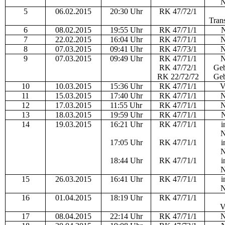
N
5
06.02.2015
20:30 Uhr
RK 47/72/1
Tran
6
08.02.2015
19:55 Uhr
RK 47/71/1
N
7
22.02.2015
16:04 Uhr
RK 47/71/1
N
8
07.03.2015
09:41 Uhr
RK 47/73/1
N
9
07.03.2015
09:49 Uhr
RK 47/71/1
N
RK 47/72/1
Geb
RK 22/72/72
Geb
10
10.03.2015
15:36 Uhr
RK 47/71/1
V
11
15.03.2015
17:40 Uhr
RK 47/71/1
N
12
17.03.2015
11:55 Uhr
RK 47/71/1
N
13
18.03.2015
19:59 Uhr
RK 47/71/1
N
14
19.03.2015
16:21 Uhr
RK 47/71/1
i
N
17:05 Uhr
RK 47/71/1
i
N
18:44 Uhr
RK 47/71/1
i
N
15
26.03.2015
16:41 Uhr
RK 47/71/1
i
N
16
01.04.2015
18:19 Uhr
RK 47/71/1
V
17
08.04.2015
22:14 Uhr
RK 47/71/1
N