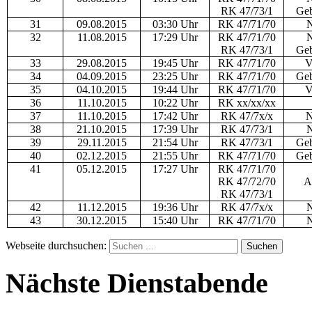
RK 47/73/1
Geb
31
09.08.2015
03:30 Uhr
RK 47/71/70
N
32
11.08.2015
17:29 Uhr
RK 47/71/70
N
RK 47/73/1
Geb
33
29.08.2015
19:45 Uhr
RK 47/71/70
V
34
04.09.2015
23:25 Uhr
RK 47/71/70
Geb
35
04.10.2015
19:44 Uhr
RK 47/71/70
V
36
11.10.2015
10:22 Uhr
RK xx/xx/xx
37
11.10.2015
17:42 Uhr
RK 47/7x/x
N
38
21.10.2015
17:39 Uhr
RK 47/73/1
N
39
29.11.2015
21:54 Uhr
RK 47/73/1
Geb
40
02.12.2015
21:55 Uhr
RK 47/71/70
Geb
41
05.12.2015
17:27 Uhr
RK 47/71/70
RK 47/72/70
A
RK 47/73/1
42
11.12.2015
19:36 Uhr
RK 47/7x/x
N
43
30.12.2015
15:40 Uhr
RK 47/71/70
N
Webseite durchsuchen:
Suchen
Nächste Dienstabende